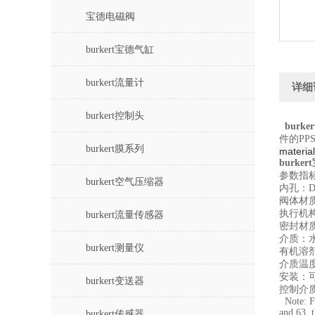
宝德电磁阀
burkert宝德气缸
burkert流量计
详细
burkert控制头
burk
件的PP
burkert膜系列
material
burke
参数指
burkert空气压缩器
内孔：DN
阀体材质
执行机构
burkert流量传感器
密封材质
介质：
burkert测量仪
有机溶
介质温度：-
安装：
burkert变送器
控制介
Note: Fo
and 63, 
burkert传感器