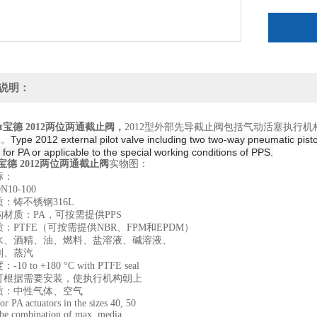
说明：
ert宝德 2012两位两通截止阀，
2012型外部先导截止阀包括气动活塞执行
Type 2012 external pilot valve including two two-way pneumatic pis
S。
 for PA or applicable to the special working conditions of PPS.
rt宝德 2012两位两通截止阀
实物图：
标：
10-100
：铸不锈钢316L
材质：PA，可按需提供PPS
：PTFE（可按需提供NBR、FPM和EPDM）
水、酒精、油、燃料、盐溶液、碱溶液、
剂、蒸汽
10 to +180 °C with PTFE seal
可根据需要安装，使执行机构朝上
质：中性气体、空气
r PA actuators in the sizes 40, 50
the combination of max. media