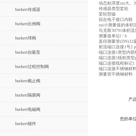
动态粘滞度zui大。30
传感器类型桨轮
burkert传感器
桨轮型磁
拟合电子接口内联
burkert比例阀
zui小测量值的体积流
马克斯30791体积
测量值单位l / h
burkert球阀
直径测量管(DN)32
射流端口连接1号2 p
burkert自吸泵
端口连接1类型内部
端口连接1线程类型
端口连接线程标记1 1
burkert过程控制阀
端口连接不锈钢材
测量管不锈钢材料
burkert截止阀
burkert隔膜阀
产
burkert电磁阀
您的单
burkert辅件