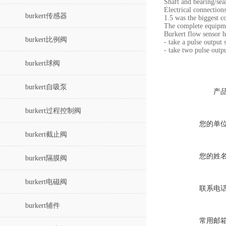
Shaft and bearing/s
Electrical connection
burkert传感器
1.5 was the biggest c
The complete equipme
Burkert flow sensor 
burkert比例阀
- take a pulse output 
- take two pulse out
burkert球阀
burkert自吸泵
产
burkert过程控制阀
您的单
burkert截止阀
您的姓
burkert隔膜阀
burkert电磁阀
联系电
burkert辅件
常用邮