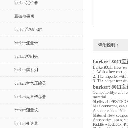
burkert定位器
宝德电磁阀
burkert宝德气缸
burkert流量计
详细说明：
burkert控制头
burkert 8
Burkert8011 flow sens
burkert膜系列
1. With a low cost in
2. The impeller with 
3. The output transis
burkert空气压缩器
burkert 8
Compatibility: with a
burkert流量传感器
material
Shell/seal: PPS/EPD
M12 connector, cable
burkert测量仪
A meter cable: PVC
Material flow compo
Accessories: brass, s
burkert变送器
Paddle wheel/box: 