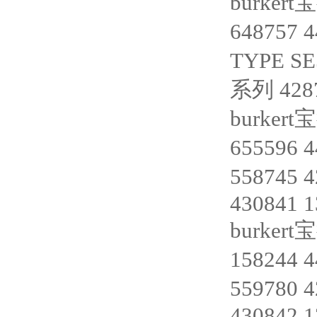
burkert
648757 
TYPE SE
系列 4287
burkert
655596 
558745 
430841 
burkert
158244 
559780 
430842 