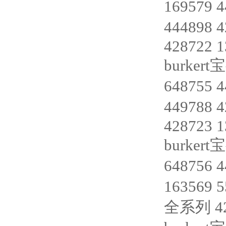
169579 
444898 
428722 
burkert
648755 
449788 
428723 
burkert
648756
163569 
全系列 42