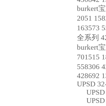
burkert
2051 15
163573 
全系列 42
burkert
701515 
558306 
428692 
UPSD 3
UPSD 3
UPSD 3