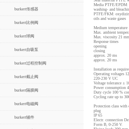
Seal material PTFE
Media PTFE/EPDM: al
burkert传感器
washing- and bleachi
PTFE/FKM: oxydizing 
oils and waste gases
burkert比例阀
Medium temperature -
Max. ambient temper
burkert球阀
Max. viscosity 21 m
Response times
opening
burkert自吸泵
closing
approx. 20 ms
approx. 20 ms
burkert过程控制阀
Installation as requir
Operating voltages 
burkert截止阀
220-230 V UC
Voltage tolerance ± 
Power consumption 
burkert隔膜阀
Duty cycle 100 % con
Cycling rate up to 30
burkert电磁阀
Protection class with 
plug
IP 65
burkert辅件
Electr. connection D
Form B, 0-250 V.