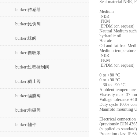
Seal material NBR,
burkert传感器
Medium
NBR
FKM
burkert比例阀
EPDM (on request)
Neutral Medium such 
hydraulic oil
burkert球阀
Hot air
Oil and fat-free Med
Medium temperature
burkert自吸泵
NBR
FKM
EPDM (on request)
burkert过程控制阀
0 to +80 °C
0 to +90 °C
burkert截止阀
– 30 to +90 °C
Ambient temperature
Viscosity max. 37 m
burkert隔膜阀
Voltage tolerance ±1
Duty cycle 100% cont
Manifold mounting Us
burkert电磁阀
Electrical connectio
(previously DIN 4365
burkert辅件
(supplied as standard)
Protection class IP 6