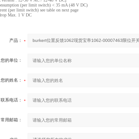
 version : 12-30 V AC / 12-48 V DC]
nsumption (per limit switch) < 35 mA (48 V DC)
ent (per limit switch) see table on next page
drop Max. 1 V DC
产品：
您的单位：
您的姓名：
联系电话：
常用邮箱：