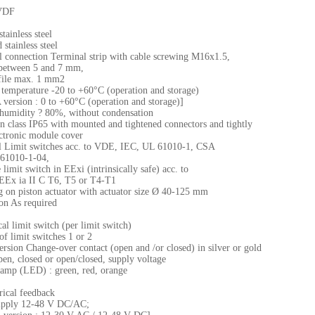
VDF
stainless steel
 stainless steel
al connection Terminal strip with cable screwing M16x1.5,
between 5 and 7 mm,
file max. 1 mm2
temperature -20 to +60°C (operation and storage)
 version : 0 to +60°C (operation and storage)]
 humidity ? 80%, without condensation
on class IP65 with mounted and tightened connectors and tightly
ectronic module cover
 Limit switches acc. to VDE, IEC, UL 61010-1, CSA
61010-1-04,
 limit switch in EExi (intrinsically safe) acc. to
EEx ia II C T6, T5 or T4-T1
 on piston actuator with actuator size Ø 40-125 mm
ion As required
l limit switch (per limit switch)
f limit switches 1 or 2
ersion Change-over contact (open and /or closed) in silver or gold
pen, closed or open/closed, supply voltage
lamp (LED) : green, red, orange
rical feedback
upply 12-48 V DC/AC;