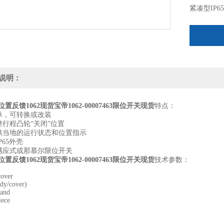
紧凑型IP6
机械，感
说明：
rt位置反馈1062现货宝帝1062-00007463限位开关现货
特点：
单，可转换或改装
整行程凸轮“关闭”位置
提供当地的运行状态和位置指示
P65外壳
感应式或那慕尔限位开关
rt位置反馈1062现货宝帝1062-00007463限位开关现货
技术参数：
cover
dy/cover)
land
iece