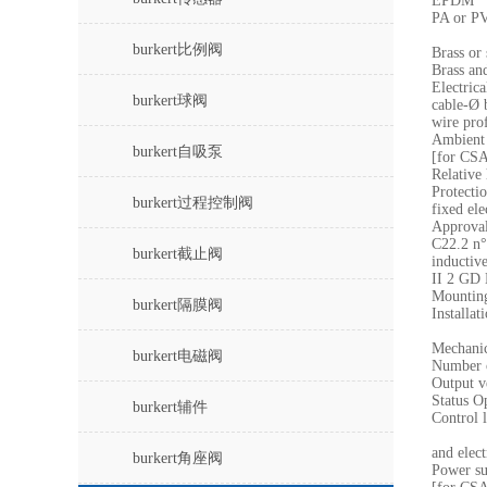
EPDM
PA or P
burkert比例阀
Brass or 
Brass and
Electric
burkert球阀
cable-Ø 
wire pro
Ambient 
burkert自吸泵
[for CSA
Relative
Protecti
burkert过程控制阀
fixed el
Approval
C22.2 n°
burkert截止阀
inductive
II 2 GD 
Mounting
burkert隔膜阀
Installat
Mechanica
burkert电磁阀
Number o
Output v
Status O
burkert辅件
Control 
and elect
burkert角座阀
Power s