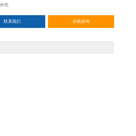
5外壳
应式或那慕尔限位开关
联系我们
在线咨询