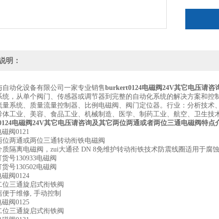
burkert
burkert
说明：
与自动化设备有限公司一家专业销售
burkert0124电磁阀
24V其它电压请咨
系统，从单个阀门、传感器或调节器到完整的自动化系统的解决方案和控
流量系统、质量流量控制器、比例电磁阀、阀门定位器。行业：分析技术
导体工业、美容、食品工业、机械制造、医学、制药工业、航空、卫生技
t0124电磁阀
24V其它电压请咨询及其它两位两通或者两位三通电磁阀特点
t电磁阀0121
两位两通或两位三通转动衔铁电磁阀
介质隔离电磁阀，zui大通径 DN 8免维护转动衔铁技术防震线圈适用于
rt订货号130933电磁阀
rt订货号130502电磁阀
t电磁阀0124
二位三通旋启式衔铁阀
便于维修, 手动控制
t电磁阀0125
二位三通旋启式衔铁阀