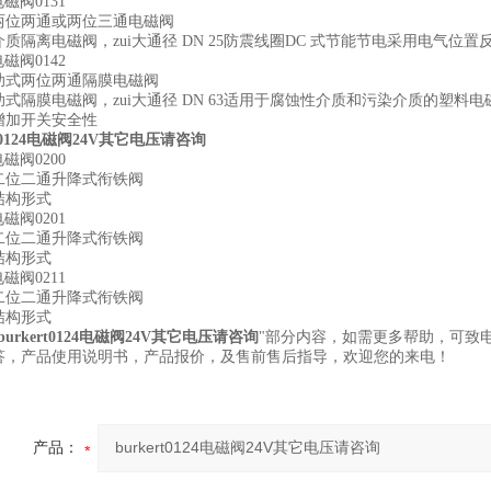
t电磁阀0131
两位两通或两位三通电磁阀
质隔离电磁阀，zui大通径 DN 25防震线圈DC 式节能节电采用电气
t电磁阀0142
助式两位两通隔膜电磁阀
助式隔膜电磁阀，zui大通径 DN 63适用于腐蚀性介质和污染介质的塑
增加开关安全性
t0124电磁阀
24V其它电压请咨询
t电磁阀0200
二位二通升降式衔铁阀
结构形式
t电磁阀0201
二位二通升降式衔铁阀
结构形式
t电磁阀0211
二位二通升降式衔铁阀
结构形式
burkert0124电磁阀
24V其它电压请咨询
"部分内容，如需更多帮助，可致
答，产品使用说明书，产品报价，及售前售后指导，欢迎您的来电！
产品：