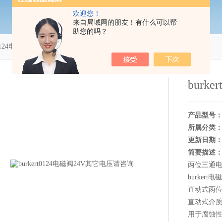
欢迎您！
来自局域网的朋友！有什么可以帮
助您的吗？
rt0124电磁阀24V其它电压请咨询
burk
产品型号
所属分类
更新日期
简要描述
两位三通
burkert电
直动式两
直动式介质
用于腐蚀