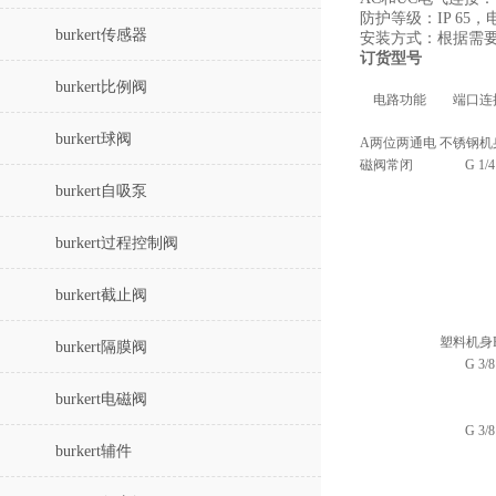
防护等级：IP 65
burkert传感器
安装方式：根据需要
订货型号
burkert比例阀
电路功能
端口连
burkert球阀
A两位两通电
不锈钢机
磁阀常闭
G 1/4
burkert自吸泵
burkert过程控制阀
burkert截止阀
塑料机身
burkert隔膜阀
G 3/8
burkert电磁阀
G 3/8
burkert辅件