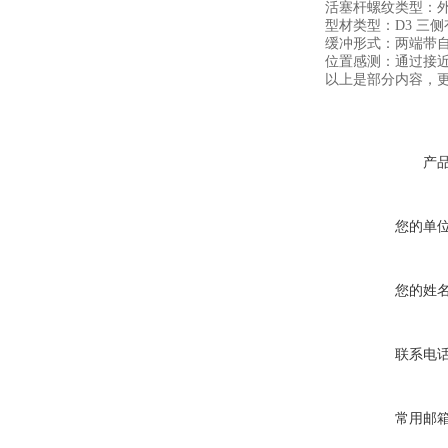
活塞杆螺纹类型：
型材类型：D3 三
缓冲形式：两端带
位置感测：通过接
以上是
部分内容，
产
您的单
您的姓
联系电
常用邮