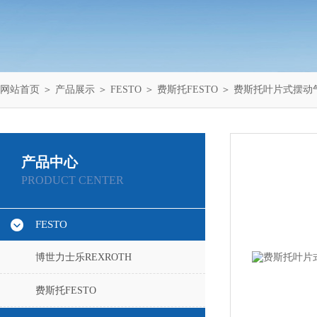
网站首页
＞
产品展示
＞
FESTO
＞
费斯托FESTO
＞ 费斯托叶片式摆动气缸54
产品中心
PRODUCT CENTER
FESTO
博世力士乐REXROTH
费斯托FESTO