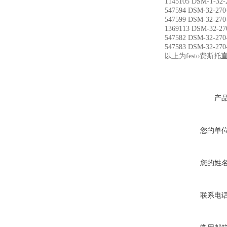
1145105 DSM-T-32
547594 DSM-32-2
547599 DSM-32-2
1369113 DSM-32-
547582 DSM-32-2
547583 DSM-32-2
以上为festo费斯托
产
您的单
您的姓
联系电