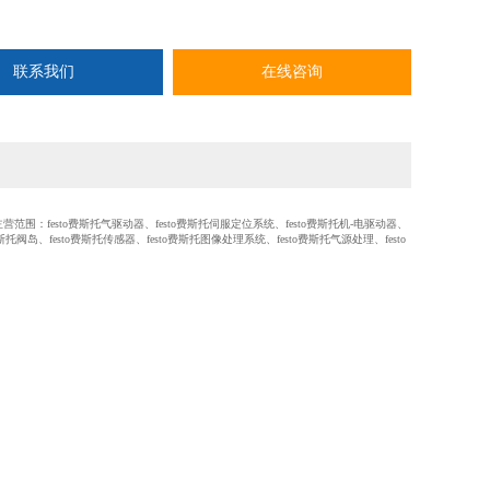
联系我们
在线咨询
范围：festo费斯托气驱动器、festo费斯托伺服定位系统、festo费斯托机-电驱动器、
费斯托阀岛、festo费斯托传感器、festo费斯托图像处理系统、festo费斯托气源处理、festo