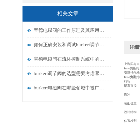
相关文章
宝德电磁阀的工作原理及其应用领域
如何正确安装和调试burkert调节阀？
详细
宝德电磁阀在流体控制系统中的应用
上海囯与自
festo费
burkert调节阀的选型需要考虑哪些因素？
费斯托气动连
festo
费斯托
行程
活塞直径
burkert电磁阀在哪些领域中被广泛应用？
缓冲
装配位置
设计结构
位置检测