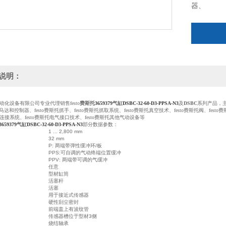
器、
说明：
动化设备有限公司专业代理销售festo
费斯托
3659379
气缸
DSBC-32-60-D3-PPSA-N3
及
DSBC
系列产品，主营
斯托马达和控制器、festo费斯托抓手、festo费斯托抓取系统、festo费斯托真空技术、festo费斯托阀、festo
接系统、festo费斯托电气接口技术、festo费斯托其他气动设备等
3659379
气缸
DSBC-32-60-D3-PPSA-N3
部分数据参数：
1 ... 2,800 mm
32 mm
P: 两端带弹性缓冲环/板
PPS:可自调的气动终端位置缓冲
PPV: 两端带可调的气缓冲
任意
型材缸筒
活塞杆
活塞
用于接近式传感器
硬性刮尘密封
前端盖上有波纹管
传感器槽位于型材3侧
烧结轴承