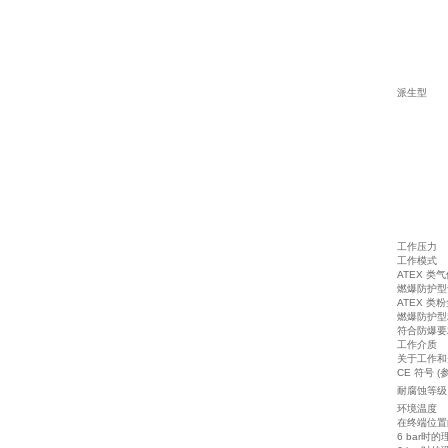
派生型
工作压力
工作模式
ATEX 类
燃爆防护
ATEX 类
燃爆防护
符合防爆
工作介质
关于工作
CE 符号 
耐腐蚀等级
环境温度
在终端位
6 bar