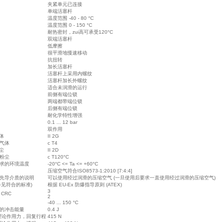
夹紧单元已连接
单端活塞杆
温度范围 -40 - 80 °C
温度范围 0 - 150 °C
耐热密封，zui高可承受120°C
双端活塞杆
低摩擦
很平滑地慢速移动
抗扭转
加长活塞杆
活塞杆上采用内螺纹
活塞杆加长外螺纹
适合未润滑的运行
前侧有端位锁
两端都带端位锁
后侧有端位锁
耐化学特性增强
0.1 ... 12 bar
双作用
气体
II 2G
型气体
c T4
粉尘
II 2D
型粉尘
c T120°C
要求的环境温度
-20°C <= Ta <= +60°C
压缩空气符合ISO8573-1:2010 [7:4:4]
和先导介质的说明
可以使用经过润滑的压缩空气 (一旦使用后要求一直使用经过润滑的压缩空气)
(参见符合的标准)
根据 EU-Ex 防爆指导原则 (ATEX)
3
 CRC
2
-40 ... 150 °C
置的冲击能量
0.4 J
时的理论作用力，回复行程
415 N