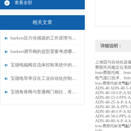
查看全部
相关文章
burkert压力传感器的工作原理与应用领域
详细说明：
burkert调节阀的选型需要考虑哪些因素？
上海囯与自动化设备
宝德电磁阀在流体控制系统中的应用
费斯托
伺服定位系
festo费斯托
阀、
fes
电气接口技术、
fe
宝德电导率仪在工业自动化控制中的重要性
festo费斯托标准
气缸
ADN-40 ADN-40-5-I
宝德角座阀与普通阀门相比，有何优势？
ADN-40-10-I-P-A A
ADN-40-15-I-PPS-A
ADN-40-25-A-P-A A
ADN-40-30-A-PPS-A
ADN-40-40-I-P-A A
ADN-40-50-I-PPS-A
ADN-40-80-A-P-A A
festo费斯托标准
气缸