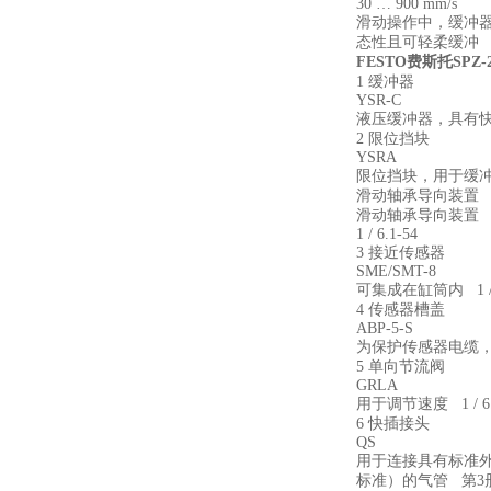
30 … 900 mm/s
滑动操作中，缓冲
态性且可轻柔缓冲
FESTO费斯托SPZ-
1 缓冲器
YSR-C
液压缓冲器，具有快速增
2 限位挡块
YSRA
限位挡块，用于缓
滑动轴承导向装置
滑动轴承导向装置
1 / 6.1-54
3 接近传感器
SME/SMT-8
可集成在缸筒内 1 / 6
4 传感器槽盖
ABP-5-S
为保护传感器电缆，防止
5 单向节流阀
GRLA
用于调节速度 1 / 6.
6 快插接头
QS
用于连接具有标准外径（
标准）的气管 第3