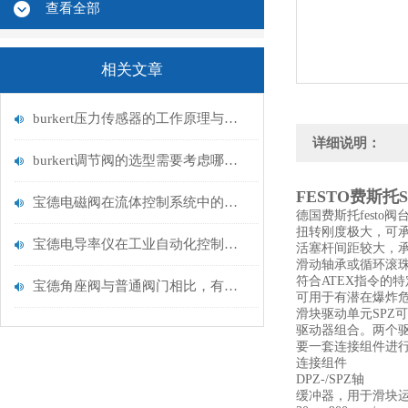
查看全部
相关文章
burkert压力传感器的工作原理与应用领域
详细说明：
burkert调节阀的选型需要考虑哪些因素？
FESTO费斯托SP
宝德电磁阀在流体控制系统中的应用
德国费斯托festo
扭转刚度极大，可
宝德电导率仪在工业自动化控制中的重要性
活塞杆间距较大，
滑动轴承或循环滚
符合ATEX指令的
宝德角座阀与普通阀门相比，有何优势？
可用于有潜在爆炸
滑块驱动单元SPZ
驱动器组合。两个
要一套连接组件进
连接组件
DPZ-/SPZ轴
缓冲器，用于滑块