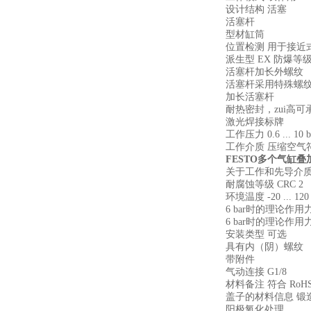
设计结构 活塞
活塞杆
型材缸筒
位置检测 用于接近
派生型 EX 防爆等级 
活塞杆加长外螺纹
活塞杆采用特殊螺
加长活塞杆
耐热密封，zui高可承
激光焊接标牌
工作压力 0.6 ... 10 b
工作介质 压缩空气符合ISO
FESTO多个气缸叠加AD
关于工作和先导介质
耐腐蚀等级 CRC 2
环境温度 -20 ... 120
6 bar时的理论作用力
6 bar时的理论作用力
安装类型 可选
具有内（阴）螺纹
带附件
气动连接 G1/8
材料备注 符合 RoH
盖子的材料信息 锻
阳极氧化处理