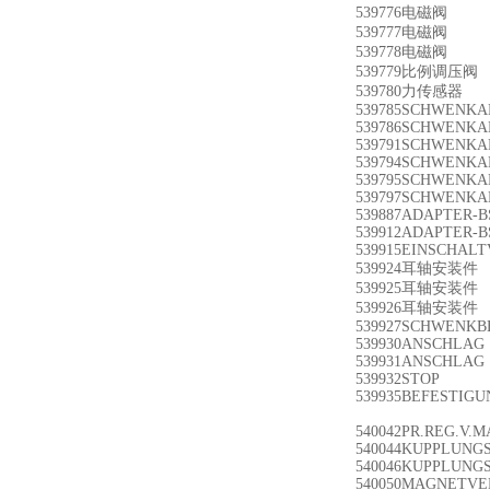
539776电磁阀 D:T
539777电磁阀 D:T
539778电磁阀 D:T
539779比例调压阀 D
539780力传感器 D:
539785SCHWENKAN
539786SCHWENKAN
539791SCHWENKAN
539794SCHWENKAN
539795SCHWENKAN
539797SCHWENKAN
539887ADAPTER-
539912ADAPTER-
539915EINSCHALT
539924耳轴安装件 
539925耳轴安装件 
539926耳轴安装件 
539927SCHWENKBE
539930ANSCHLA
539931ANSCHLA
539932STOP D
539935BEFESTIGUN
540042PR.REG.V.M
540044KUPPLUNGS
540046KUPPLUNGS
540050MAGNETVE