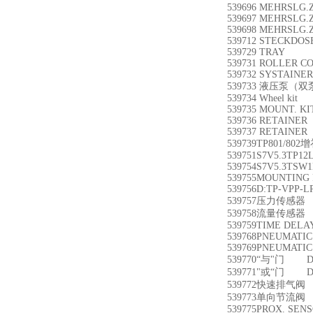
539696 MEHRSLG.
539697 MEHRSLG.
539698 MEHRSLG.
539712 STECKD
539729 TRAY 
539731 ROLLER C
539732 SYSTAINE
539733 液压泵（双泵）
539734 Wheel ki
539735 MOUNT. KI
539736 RETAIN
539737 RETAIN
539739TP801/802
539751S7V5.3TP12
539754S7V5.3TSW1
539755MOUNTING 
539756D:TP-VPP-L
539757压力传感器 D
539758流量传感器 D:
539759TIME DELA
539768PNEUMATIC 
539769PNEUMATIC 
539770“与"门 D:
539771"或“门 D:
539772快速排气阀 
539773单向节流阀 
539775PROX. SEN