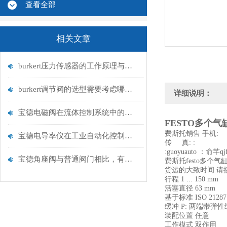
查看全部
相关文章
burkert压力传感器的工作原理与应用领域
burkert调节阀的选型需要考虑哪些因素？
详细说明：
宝德电磁阀在流体控制系统中的应用
FESTO多个气缸叠
费斯托销售 
宝德电导率仪在工业自动化控制中的重要性
传 真: :
:guoyuauto ：俞芊qj
宝德角座阀与普通阀门相比，有何优势？
费斯托festo多个
货运的大致时间:请接洽
行程 1 ... 150 mm
活塞直径 63 mm
基于标准 ISO 21287
缓冲 P: 两端带弹性
装配位置 任意
工作模式 双作用