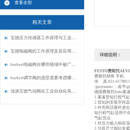
查看全部
相关文章
宝德压力传感器工作原理与工业流体测量应用
宝德电磁阀的工作原理及其应用领域
详细说明：
burkert电磁阀在哪些领域中被广泛应用？
FESTO费斯托AEVC
费斯托销售 
burkert调节阀的选型需要考虑哪些因素？
传 真:021-617
:guoyuauto ：俞芊qj
浅谈宝德气动阀在工业自动化系统中的作用
德国费斯托festo
1.紧凑型短行程气
2.优化的安装空间
3.外壳和活塞杆派
短行程气缸适用于
气缸优点:
1.对压力输入响应
2.与其尺寸相比夹