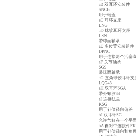
aB 双耳环安装件
SNCB
用于端盖
aC 耳环支座
LNG
aD 球铰耳环支座
LSN
带球面轴承
aE 多位置安装组件
DPNC
用于连接两个活塞
aF 关节轴承
SGS
带球面轴承
aG 直角球铰耳环支
LQG43
aH 双耳环SGA
带外螺纹44
aI 连接法兰
KSG
用于补偿径向偏差
bJ 双耳环SG
允许气缸在一个平面
bA 自对中连接件FK
用于补偿径向和角度偏