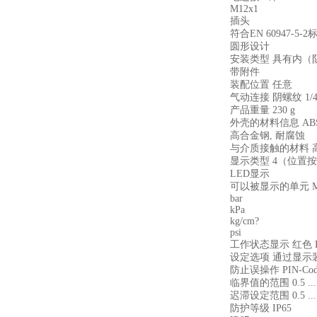
M12x1
插头
符合EN 60947-5-2
圆形设计
安装类型 具有内（
带附件
装配位置 任意
气动连接 阴螺纹 1/
产品重量 230 g
外壳的材料信息 AB
高合金钢, 耐腐蚀
与介质接触的材料 
显示类型 4（位置
LED显示
可以被显示的单元 M
bar
kPa
kg/cm?
psi
工作状态显示 红色 
设定选项 通过显示
防止误操作 PIN-Cod
临界值的范围 0.5 ... 
迟滞设定范围 0.5 ... 
防护等级 IP65