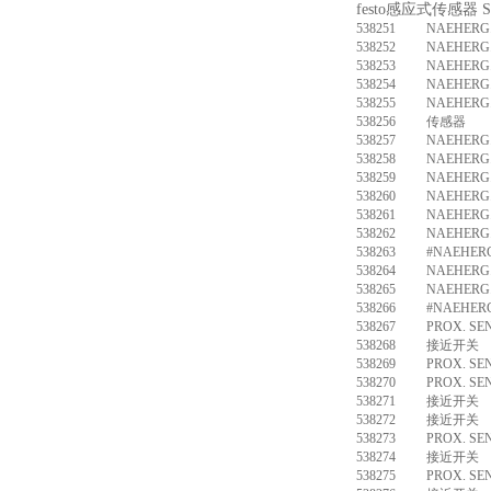
festo感应式传感器 S
538251
NAEHERG.
538252
NAEHERG.
538253
NAEHERG.
538254
NAEHERG.
538255
NAEHERG.
538256
传感器 SIE
538257
NAEHERG.
538258
NAEHERG.
538259
NAEHERG.
538260
NAEHERG.
538261
NAEHERG.
538262
NAEHERG.
538263
#NAEHERG
538264
NAEHERG.
538265
NAEHERG.
538266
#NAEHERG
538267
PROX. SE
538268
接近开关 SI
538269
PROX. SE
538270
PROX. SE
538271
接近开关 SI
538272
接近开关 SI
538273
PROX. SE
538274
接近开关 S
538275
PROX. SE