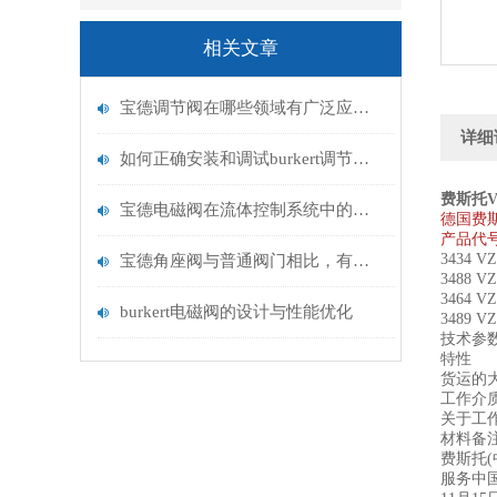
相关文章
宝德调节阀在哪些领域有广泛应用？
详细
如何正确安装和调试burkert调节阀？
费斯托VZ
宝德电磁阀在流体控制系统中的应用
德国费斯托
产品代号:
3434 V
宝德角座阀与普通阀门相比，有何优势？
3488 V
3464 V
burkert电磁阀的设计与性能优化
3489 V
技术参
特性
货运的大
工作介质 压
关于工
材料备注
费斯托(
服务中