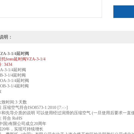
VZA VZB 
说明：
A-3-1/4延时阀
festo延时阀VZA-3-1/4
 3434
ZA-3-1/4延时阀
ZB-3-1/4延时阀
ZOA-3-1/4延时阀
ZOB-3-1/4延时阀
数
致时间:3 天数
缩空气符合ISO8573-1:2010 [7:-:-]
作和先导介质的说明 可以使用经过润滑的压缩空气 (一旦使用后要求一直
 符合 RoHS
中国)有限公司成立20周年
国20年，实现可持续增长