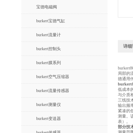
宝德电磁阀
burkert宝德气缸
burkert流量计
详细
burkert控制头
burkert膜系列
burk
局部的
burkert空气压缩器
德通用
burk
低成本
burkert流量传感器
与介质相接
三线技术
burkert测量仪
输出频率
紧凑的低
测量。该
burkert变送器
表）。
部分技
测量范围
burkert传感器