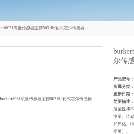
rkert8031流量传感器宝德8031叶轮式霍尔传感器
burk
尔传
产品型号
所属分类
更新日期
简要描述
侵蚀性和
测量。传
和评估。特别
据页）。