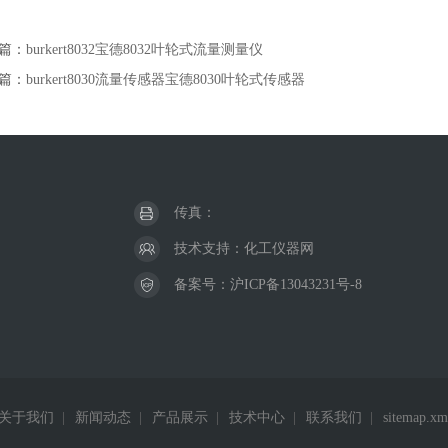
篇：
burkert8032宝德8032叶轮式流量测量仪
篇：
burkert8030流量传感器宝德8030叶轮式传感器
传真：
技术支持：
化工仪器网
备案号：
沪ICP备13043231号-8
关于我们
|
新闻动态
|
产品展示
|
技术中心
|
联系我们
|
sitemap.xm