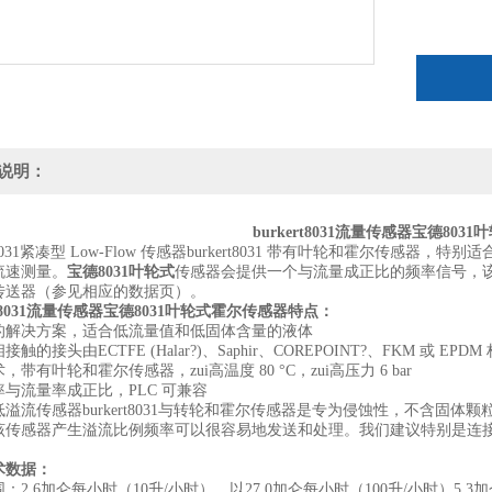
说明：
burkert8031流量传感器宝德80
ert8031紧凑型 Low-Flow 传感器burkert8031 带有叶轮和霍
流速测量。
宝德8031叶轮式
传感器会提供一个与流量成正比的频率信号，该信号
传送器（参见相应的数据页）。
ert8031流量传感器宝德8031叶轮式霍尔传感器特点：
的解决方案，适合低流量值和低固体含量的液体
触的接头由ECTFE (Halar?)、Saphir、COREPOINT?、FKM 或 E
，带有叶轮和霍尔传感器，zui高温度 80 °C，zui高压力 6 bar
与流量率成正比，PLC 可兼容
溢流传感器burkert8031与转轮和霍尔传感器是专为侵蚀性，不含固
传感器产生溢流比例频率可以很容易地发送和处理。我们建议特别是连接到bu
术数据：
：2.6加仑每小时（10升/小时），以27.0加仑每小时（100升/小时）5.3