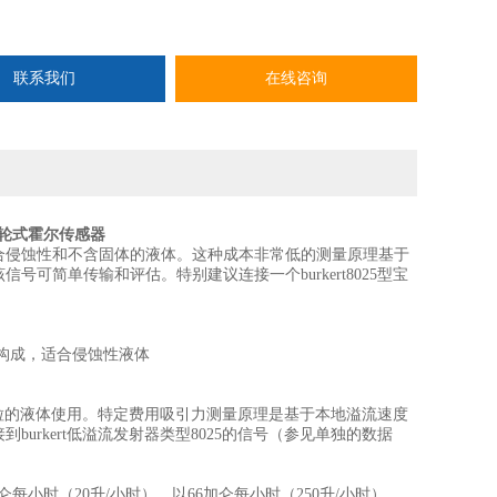
联系我们
在线咨询
31叶轮式霍尔传感器
尔传感器，特别适合侵蚀性和不含固体的液体。这种成本非常低的测量原理基于
可简单传输和评估。特别建议连接一个burkert8025型宝
PDM 构成，适合侵蚀性液体
体颗粒的液体使用。特定费用吸引力测量原理是基于本地溢流速度
rkert低溢流发射器类型8025的信号（参见单独的数据
加仑每小时（20升/小时），以66加仑每小时（250升/小时）