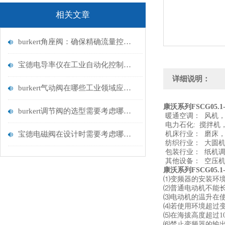
相关文章
burkert角座阀：确保精确流量控制的关键
宝德电导率仪在工业自动化控制中的重要性
详细说明：
burkert气动阀在哪些工业领域应用广泛？
康沃系列FSCG05.1-
burkert调节阀的选型需要考虑哪些因素？
暖通空调： 风机
电力石化: 搅拌机
宝德电磁阀在设计时需要考虑哪些因素？
机床行业： 磨床
纺织行业： 大圆
包装行业： 纸机
其他设备： 空压
康沃系列FSCG05.1-
⑴变频器的安装环
⑵普通电动机不能
⑶电动机的温升在
⑷若使用环境超过
⑸在海拔高度超过1
⑹禁止变频器的输