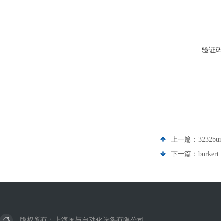
验证
上一篇：
3232
下一篇：
burke
版权所有：上海国与自动化设备有限公司