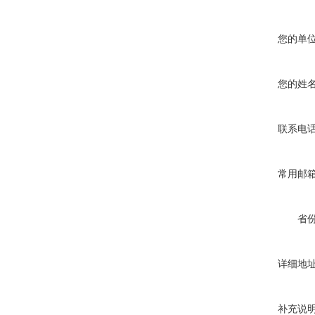
您的单
您的姓
联系电
常用邮
省
详细地
补充说