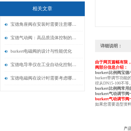
相关文章
宝德角座阀在安装时需要注意哪些事项？
宝德气动阀：高品质流体控制的可靠选择
详细说明：
burkert电磁阀的设计与性能优化
由于网页篇幅有限，
宝德电导率仪在工业自动化控制中的重要性
阀部分信息介绍：
burkert比例阀宝
宝德电磁阀在设计时需要考虑哪些因素？
burkert带调
径从DN15-100不等
burkert比例阀
burkert气动调
burkert气动
如果您需要选型资
产