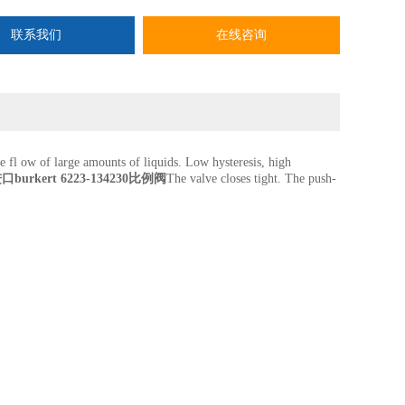
联系我们
在线咨询
e fl ow of large amounts of liquids. Low hysteresis, high
burkert 6223-134230比例阀
The valve closes tight. The push-