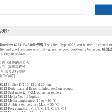
说明：
urkert 6223-134230比例阀
The valve, Type 6223, can be used to control th
ility and good response sensitivity guarantee good positioning behavour.
德国进口
 is easy to replace.
续调节液体的调节阀
作用、高可再现性
WM 信号进行控制
封闭式阀门
 6223
Orifice DN 10, 13 and 20 mm
 6223
Body material Brass, stainless steel on request
 6223
Seal material FKM, others on request
 6223
Media Neutral liquids
 6223
Media temperature -10 to + 90 °C
 6223
Ambient temperature Max. + 55 °C
 6223
Port connection G 3/8, G 1/2, G 3/4, G 1