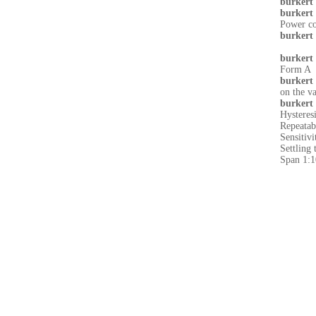
burkert
burkert
Power co
burkert
burkert
Form A
burkert
on the v
burkert
Hysteres
Repeatab
Sensitiv
Settling
Span 1:1