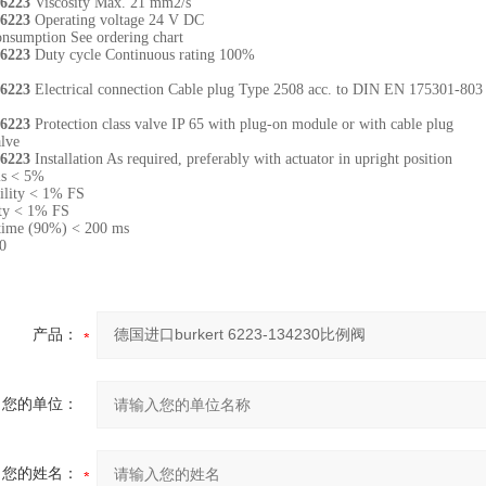
 6223
Viscosity Max. 21 mm2/s
 6223
Operating voltage 24 V DC
nsumption See ordering chart
 6223
Duty cycle Continuous rating 100%
 6223
Electrical connection Cable plug Type 2508 acc. to DIN EN 175301-803
 6223
Protection class valve IP 65 with plug-on module or with cable plug
alve
 6223
Installation As required, preferably with actuator in upright position
is < 5%
ility < 1% FS
ity < 1% FS
 time (90%) < 200 ms
0
产品：
您的单位：
您的姓名：