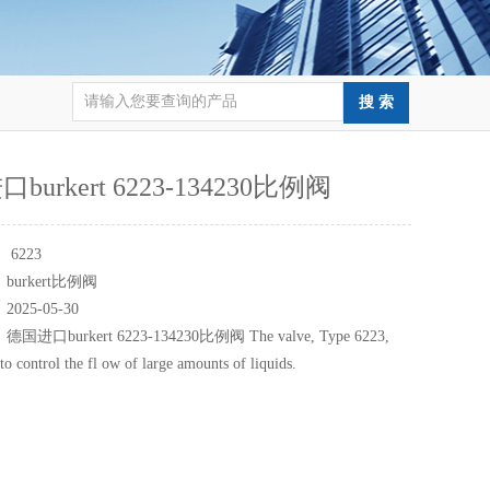
burkert 6223-134230比例阀
：
6223
：
burkert比例阀
：
2025-05-30
：
德国进口burkert 6223-134230比例阀 The valve, Type 6223,
to control the fl ow of large amounts of liquids.