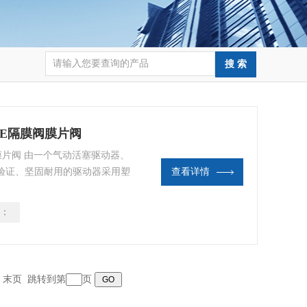
PTFE隔膜阀膜片阀
隔膜阀膜片阀 由一个气动活塞驱动器、
验证、坚固耐用的驱动器采用塑
查看详情
用。利于流动的 阀壳允许较大的
：
页 末页 跳转到第
页