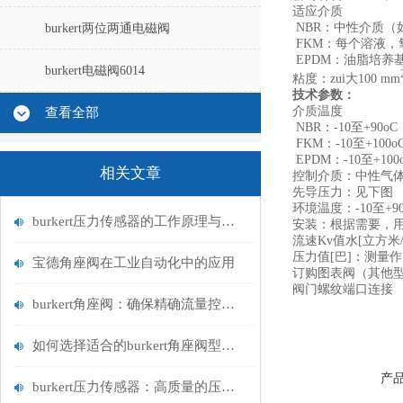
适应介质
NBR：中性介质（
burkert两位两通电磁阀
FKM：每个溶液，
EPDM：油脂培养
burkert电磁阀6014
粘度：zui大100 mm
技术参数：
介质温度
查看全部
NBR：-10至+90oC
FKM：-10至+100o
EPDM：-10至+100
相关文章
控制介质：中性气体和
先导压力：见下图
环境温度：-10至+90
burkert压力传感器的工作原理与应用领域
安装：根据需要，
流速Kv值水[立方米
压力值[巴]：测量
宝德角座阀在工业自动化中的应用
订购图表阀（其他
阀门螺纹端口连接
burkert角座阀：确保精确流量控制的关键
如何选择适合的burkert角座阀型号？
产
burkert压力传感器：高质量的压力测量解决方案