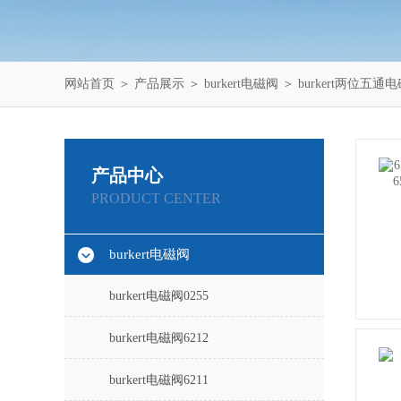
网站首页
＞
产品展示
＞
burkert电磁阀
＞
burkert两位五通
产品中心
PRODUCT CENTER
burkert电磁阀
burkert电磁阀0255
burkert电磁阀6212
burkert电磁阀6211