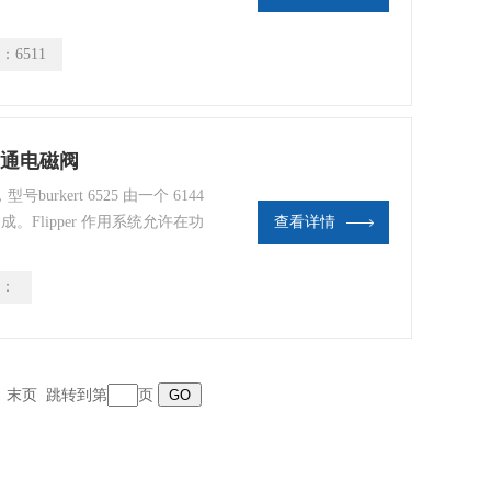
mes
：
6511
位五通电磁阀
burkert 6525 由一个 6144
成。Flipper 作用系统允许在功
查看详情
间短。所有标准型阀门均装配有
或组块安装 低电功率消耗 开关
：
末页
跳转到第
页