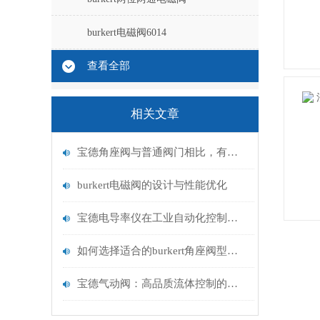
burkert电磁阀6014
查看全部
相关文章
宝德角座阀与普通阀门相比，有何优势？
burkert电磁阀的设计与性能优化
宝德电导率仪在工业自动化控制中的重要性
如何选择适合的burkert角座阀型号？
宝德气动阀：高品质流体控制的可靠选择