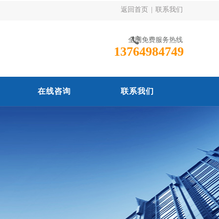
返回首页
|
联系我们
全国免费服务热线
13764984749
在线咨询
联系我们