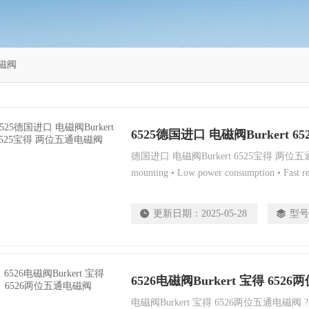
电磁阀
6525德国进口 电磁阀Burkert 
德国进口 电磁阀Burkert 6525宝得 两位五通电磁阀
mounting • Low power consumption • Fast re
3/2-way version
更新日期：
2025-05-28
型号
6526电磁阀Burkert 宝得 65
电磁阀Burkert 宝得 6526两位五通电磁阀 ? Compa