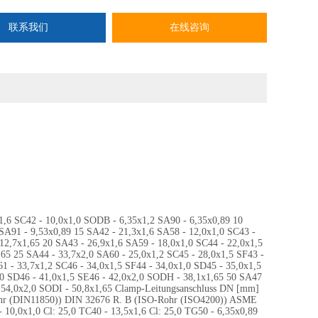
联系我们
在线咨询
x1,6 SC42 - 10,0x1,0 SODB - 6,35x1,2 SA90 - 6,35x0,89 10
SA91 - 9,53x0,89 15 SA42 - 21,3x1,6 SA58 - 12,0x1,0 SC43 -
12,7x1,65 20 SA43 - 26,9x1,6 SA59 - 18,0x1,0 SC44 - 22,0x1,5
65 25 SA44 - 33,7x2,0 SA60 - 25,0x1,2 SC45 - 28,0x1,5 SF43 -
1 - 33,7x1,2 SC46 - 34,0x1,5 SF44 - 34,0x1,0 SD45 - 35,0x1,5
1,0 SD46 - 41,0x1,5 SE46 - 42,0x2,0 SODH - 38,1x1,65 50 SA47
- 54,0x2,0 SODI - 50,8x1,65 Clamp-Leitungsanschluss DN [mm]
ohr (DIN11850)) DIN 32676 R. B (ISO-Rohr (ISO4200)) ASME
10,0x1,0 Cl: 25,0 TC40 - 13,5x1,6 Cl: 25,0 TG50 - 6,35x0,89