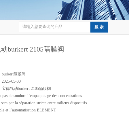
burkert 2105隔膜阀
：
：
burkert隔膜阀
：
2025-05-30
：
宝德气动burkert 2105隔膜阀
 a pas de soudure l’empaquetage des concentrations
era par la séparation stricte entre milieux dispositifs
ple et l’automatisation ELEMENT