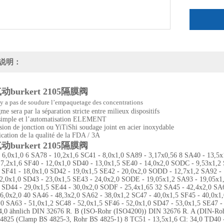
说明：
burkert 2105隔膜阀
’y a pas de soudure l’empaquetage des concentrations
e sera par la séparation stricte entre milieux dispositifs
simple et l’automatisation ELEMENT
sion de jonction ou YiTiShi soudage joint en acier inoxydable
ication de la qualité de la FDA / 3A
burkert 2105隔膜阀
 6,0x1,0 6 SA78 - 10,2x1,6 SC41 - 8,0x1,0 SA89 - 3,17x0,56 8 SA40 - 13,5
7,2x1,6 SF40 - 12,0x1,0 SD40 - 13,0x1,5 SE40 - 14,0x2,0 SODC - 9,53x1,2 
 SF41 - 18,0x1,0 SD42 - 19,0x1,5 SE42 - 20,0x2,0 SODD - 12,7x1,2 SA92 - 
2,0x1,0 SD43 - 23,0x1,5 SE43 - 24,0x2,0 SODE - 19,05x1,2 SA93 - 19,05x1,
 SD44 - 29,0x1,5 SE44 - 30,0x2,0 SODF - 25,4x1,65 32 SA45 - 42,4x2,0 SA6
6,0x2,0 40 SA46 - 48,3x2,0 SA62 - 38,0x1,2 SC47 - 40,0x1,5 SF45 - 40,0x
,0 SA63 - 51,0x1,2 SC48 - 52,0x1,5 SF46 - 52,0x1,0 SD47 - 53,0x1,5 SE47 
4,0 ähnlich DIN 32676 R. B (ISO-Rohr (ISO4200)) DIN 32676 R. A (DIN-R
825 (Clamp BS 4825-3, Rohr BS 4825-1) 8 TC51 - 13,5x1,6 Cl: 34,0 TD40 - 